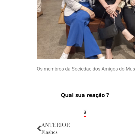
Os membros da Sociedae dos Amigos do Muse
Qual sua reação ?
1
2
9
ANTERIOR
Flashes