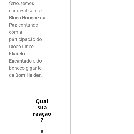
ferro, temos
carnaval com o
Bloco Brinque na
Paz
contando
com a
participação do
Bloco Lírico
Flabelo
Encantado
e do
boneco gigante
de
Dom Helder
.
Qual
sua
reação
?
2
1
2
9