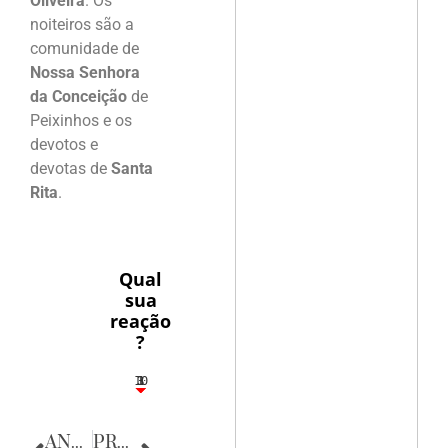
Oliveira
. Os
noiteiros são a
comunidade de
Nossa Senhora
da Conceição
de
Peixinhos e os
devotos e
devotas de
Santa
Rita
.
Qual
sua
reação
?
10
3
1
1
3
ANTERIOR
PRÓXIMA