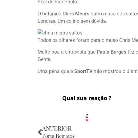
Sesi de São Paulo.
O britânico
Chris Mears
outro muso dos saltos
Londres. Um colírio sem dúvida.
Todos os olhares foram para o muso Chris Me
Muito boa a entrevista que
Paulo Borges
fez 
Gente.
Uma pena que o
SportTV
não mostrou o últim
Qual sua reação ?
1
7
ANTERIOR
Porta Retratos