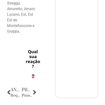
Stregga,
Amaretto, Amaro
Lucano, Est, Est
Est de
Montefiascone e
Grappa.
Qual
sua
reação
?
10
3
1
1
3
ANTERIOR
PRÓXIMA
Roque de Brito Alves, o Imortal
Pausa Poética