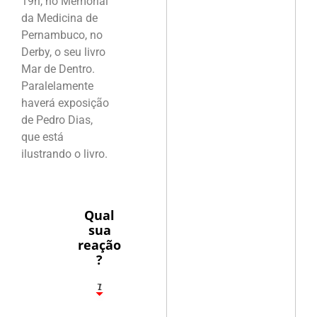
19h, no Memorial
da Medicina de
Pernambuco, no
Derby, o seu livro
Mar de Dentro.
Paralelamente
haverá exposição
de Pedro Dias,
que está
ilustrando o livro.
Qual
sua
reação
?
1
7