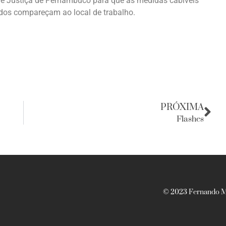
de Justiça de Pernambuco para que as medidas cabíveis
dos compareçam ao local de trabalho.
PRÓXIMA
Flashes
© 2023 Fernando Ma