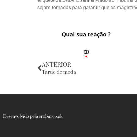
enquete da OAB-PE será enviado ao Tribunal 
sejam tomadas para garantir que os magistra
Qual sua reação ?
10
3
1
1
2
ANTERIOR
Tarde de moda
Desenvolvido pela crobin.co.uk