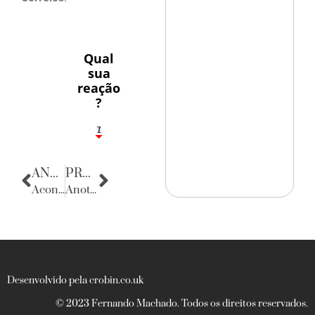
Qual
sua
reação
?
1
7
ANTERIOR
PRÓXIMA
Acontecencias
Anotações do Cotidiano
Desenvolvido pela crobin.co.uk
© 2023 Fernando Machado. Todos os direitos reservados.