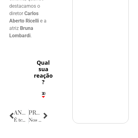
destacamos o
diretor
Carlos
Aberto Ricelli
e a
atriz
Bruna
Lombardi
.
Qual
sua
reação
?
10
3
1
1
2
ANTERIOR
PRÓXIMA
É tempo de beleza
Nos bastidores da política