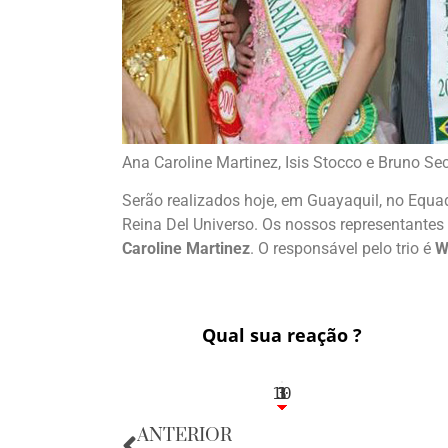
Ana Caroline Martinez, Isis Stocco e Bruno Se
Serão realizados hoje, em Guayaquil, no Equa
Reina Del Universo. Os nossos representante
Caroline Martinez
. O responsável pelo trio é
W
Qual sua reação ?
10
3
1
1
3
ANTERIOR