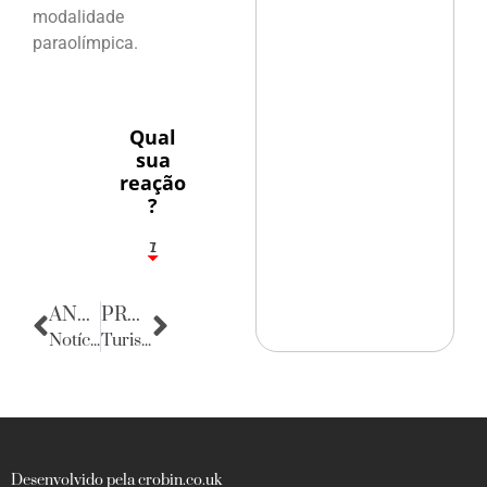
modalidade
paraolímpica.
Qual
sua
reação
?
1
7
ANTERIOR
PRÓXIMA
Notícias da Alemanha
Turismo
Desenvolvido pela crobin.co.uk