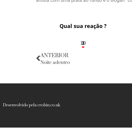
artista com uma praia ao fundo e o slogan “Co
Qual sua reação ?
10
3
1
1
2
ANTERIOR
Noite adentro
Desenvolvido pela crobin.co.uk