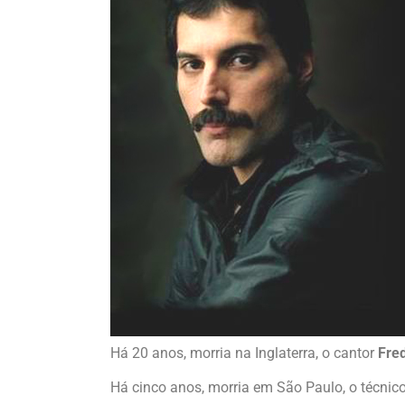
Há 20 anos, morria na Inglaterra, o cantor
Fre
Há cinco anos, morria em São Paulo, o técnic