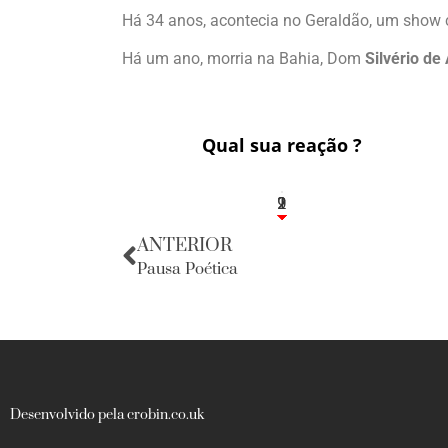
Há 34 anos, acontecia no Geraldão, um sho
Há um ano, morria na Bahia, Dom
Silvério de
Qual sua reação ?
2
1
2
9
ANTERIOR
Pausa Poética
Desenvolvido pela crobin.co.uk