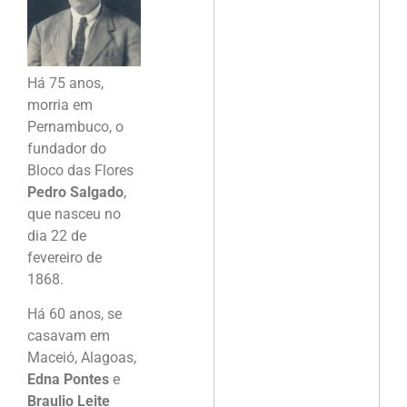
Há 75 anos,
morria em
Pernambuco, o
fundador do
Bloco das Flores
Pedro Salgado
,
que nasceu no
dia 22 de
fevereiro de
1868.
Há 60 anos, se
casavam em
Maceió, Alagoas,
Edna Pontes
e
Braulio Leite