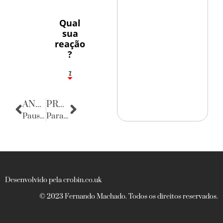
Qual
sua
reação
?
1
7
ANTERIOR
PRÓXIMA
Pausa poética
Parabéns
Desenvolvido pela crobin.co.uk
© 2023 Fernando Machado. Todos os direitos reservados.