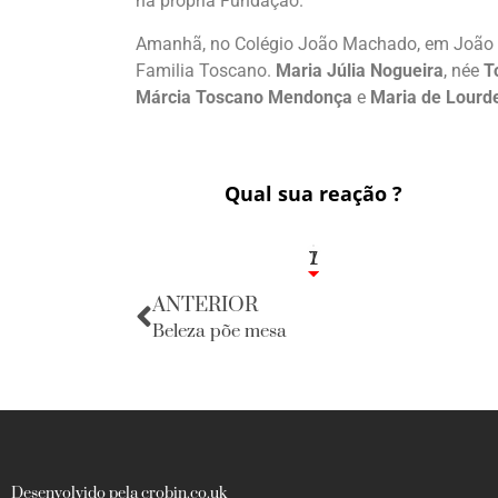
na própria Fundação.
Amanhã, no Colégio João Machado, em João P
Familia Toscano.
Maria Júlia Nogueira
, née
T
Márcia Toscano Mendonça
e
Maria de Lourd
Qual sua reação ?
1
7
ANTERIOR
Beleza põe mesa
Desenvolvido pela crobin.co.uk