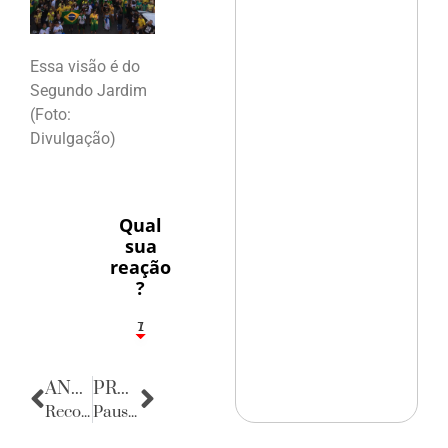
Essa visão é do
Segundo Jardim
(Foto:
Divulgação)
Qual
sua
reação
?
1
7
ANTERIOR
PRÓXIMA
Recordar é Viver
Pausa Poética