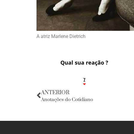
A atriz Marlene Dietrich
Qual sua reação ?
1
7
ANTERIOR
Anotações do Cotidiano