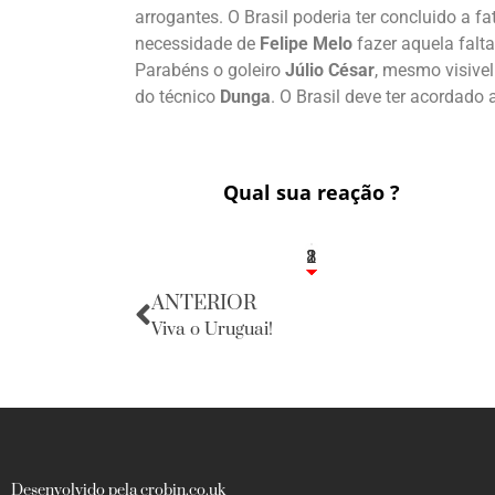
arrogantes. O Brasil poderia ter concluido a 
necessidade de
Felipe Melo
fazer aquela falt
Parabéns o goleiro
Júlio César
, mesmo visive
do técnico
Dunga
. O Brasil deve ter acordad
Qual sua reação ?
1
2
8
ANTERIOR
Viva o Uruguai!
Desenvolvido pela crobin.co.uk