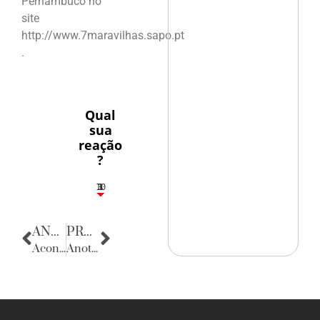
Pernambuco no
site
http://www.7maravilhas.sapo.pt
.
Qual
sua
reação
?
10
3
1
1
3
ANTERIOR
PRÓXIMA
Acontecências
Anotações do Cotidiano