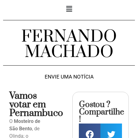
FERNANDO
MACHADO
ENVIE UMA NOTÍCIA
Vamos
votar em
Gostou ?
Compartilhe
Pernambuco
!
O
Mosteiro de
São Bento
, de
Olinda; o