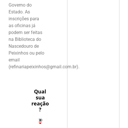
Governo do
Estado. As
inscrições para
as oficinas já
podem ser feitas
na Biblioteca do
Nascedouro de
Peixinhos ou pelo
email
(refinariapeixinhos@gmail.com.br).
Qual
sua
reação
?
10
3
1
1
2