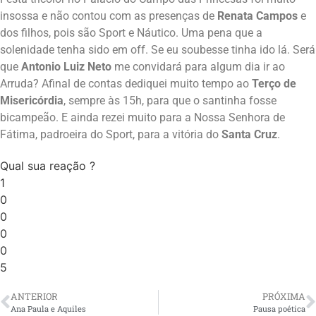
insossa e não contou com as presenças de
Renata Campos
e
dos filhos, pois são Sport e Náutico. Uma pena que a
solenidade tenha sido em off. Se eu soubesse tinha ido lá. Será
que
Antonio Luiz Neto
me convidará para algum dia ir ao
Arruda? Afinal de contas dediquei muito tempo ao
Terço de
Misericórdia
, sempre às 15h, para que o santinha fosse
bicampeão. E ainda rezei muito para a Nossa Senhora de
Fátima, padroeira do Sport, para a vitória do
Santa Cruz
.
Qual sua reação ?
1
0
0
0
0
5
ANTERIOR
PRÓXIMA
Ana Paula e Aquiles
Pausa poética