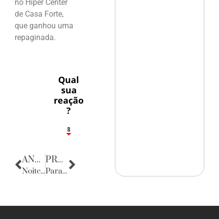
no Hiper Center
de Casa Forte,
que ganhou uma
repaginada.
Qual
sua
reação
?
1
8
ANTERIOR
PRÓXIMA
Noite adentro
Parabéns, Conservatório!