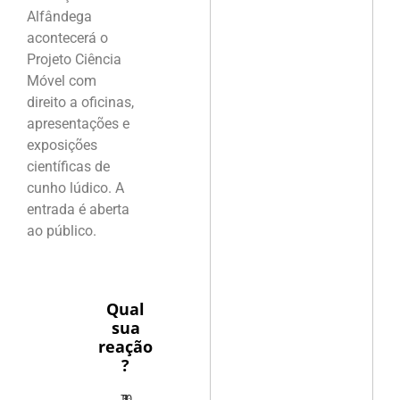
Alfândega
acontecerá o
Projeto Ciência
Móvel com
direito a oficinas,
apresentações e
exposições
científicas de
cunho lúdico. A
entrada é aberta
ao público.
Qual
sua
reação
?
10
3
1
1
3