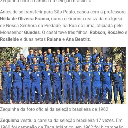
Zequinha com a camisa da seleção brasileira
Antes de se transferir para São Paulo, casou com a professora
Hilda de Oliveira Franco
, numa cerimônia realizada na Igreja
de Nossa Senhora da Piedade, na Rua do Lima, oficiada pelo
Monsenhor
Guedes
. O casal teve três filhos:
Robson, Rosalvo
e
Rosileide
e duas netas
Raiane
e
Ana Beatriz
.
Zequinha da foto oficial da seleção brasileira de 1962
Zequinha
vestiu a camisa da seleção brasileira 17 vezes. Em
1960 foi campeão da Taça Atlântico, em 1962 foi bicampeão