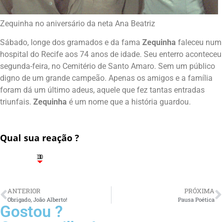
Zequinha no aniversário da neta Ana Beatriz
Sábado, longe dos gramados e da fama
Zequinha
faleceu num
hospital do Recife aos 74 anos de idade. Seu enterro aconteceu
segunda-feira, no Cemitério de Santo Amaro. Sem um público
digno de um grande campeão. Apenas os amigos e a família
foram dá um último adeus, aquele que fez tantas entradas
triunfais.
Zequinha
é um nome que a história guardou.
Qual sua reação ?
10
3
1
1
3
ANTERIOR
PRÓXIMA
Obrigado, João Alberto!
Pausa Poética
Gostou ?