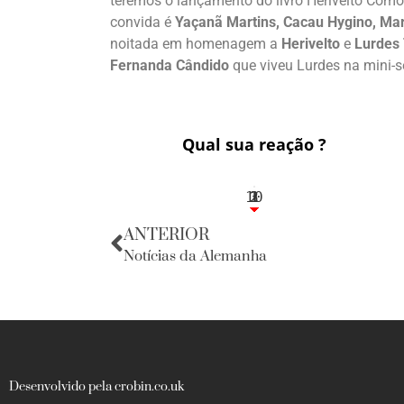
teremos o lançamento do livro Herivelto Com
convida é
Yaçanã Martins, Cacau Hygino, Ma
noitada em homenagem a
Herivelto
e
Lurdes 
Fernanda Cândido
que viveu Lurdes na mini-s
Qual sua reação ?
10
3
1
1
2
ANTERIOR
Notícias da Alemanha
Desenvolvido pela crobin.co.uk