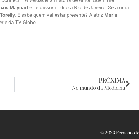
o Conheci – A Verdadeira História de Amor. Quem me
rcos Maynart
e Espassum Editora Rio de Janeiro. Será uma
Torelly
. E sabe quem vai estar presente? A atriz
Maria
erie da TV Globo.
PRÓXIMA
No mundo da Medicina
© 2023 Fernando Ma