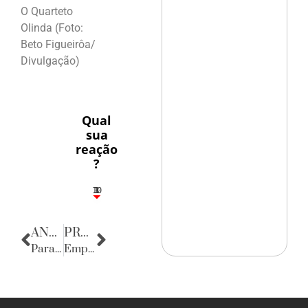
O Quarteto
Olinda (Foto:
Beto Figueirôa/
Divulgação)
Qual
sua
reação
?
10
3
1
1
3
ANTERIOR
PRÓXIMA
Parada da Diversidade
Empresas & Negócios