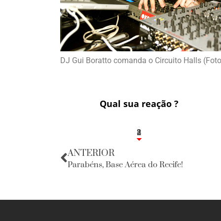
DJ Gui Boratto comanda o Circuito Halls (Fot
Qual sua reação ?
1
2
8
ANTERIOR
Parabéns, Base Aérea do Recife!