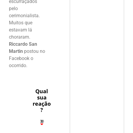
escurraçados
pelo
cerimonialista.
Muitos que
estavam lá
choraram.
Riccardo San
Martin
postou no
Facebook o
ocorrido.
Qual
sua
reação
?
10
3
1
1
3