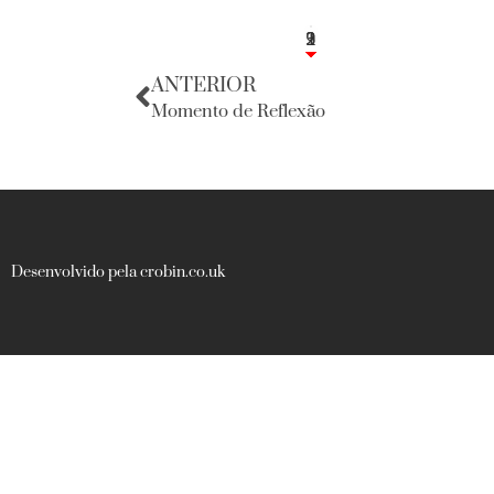
3
1
2
9
ANTERIOR
Momento de Reflexão
Desenvolvido pela crobin.co.uk