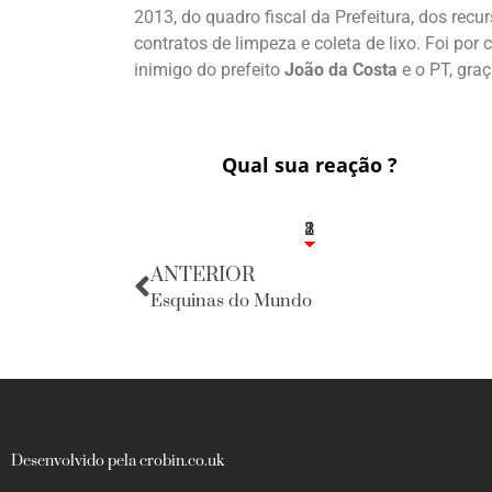
2013, do quadro fiscal da Prefeitura, dos re
contratos de limpeza e coleta de lixo. Foi por
inimigo do prefeito
João da Costa
e o PT, graç
Qual sua reação ?
1
2
8
ANTERIOR
Esquinas do Mundo
Desenvolvido pela crobin.co.uk