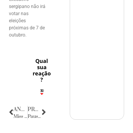
sergipano não irá
votar nas
eleições
próximas de 7 de
outubro.
Qual
sua
reação
?
10
5
1
1
3
ANTERIOR
PRÓXIMA
Miss Brasil nunca mais outra vez
Pausa Poética