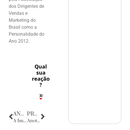
dos Dirigentes de
Vendas e
Marketing do
Brasil como a
Personalidade do
Ano 2012.
Qual
sua
reação
?
10
3
1
1
3
ANTERIOR
PRÓXIMA
A Imprensa segundo Jorge José
Anotações do Cotidiano