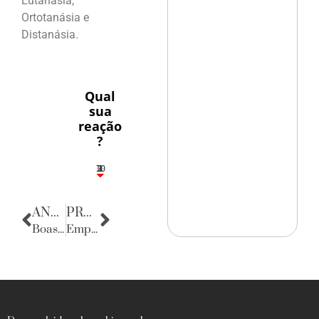
Eutanásia,
Ortotanásia e
Distanásia.
Qual
sua
reação
?
10
3
1
1
2
ANTERIOR
PRÓXIMA
Boas Maneiras
Empresas & Negócios