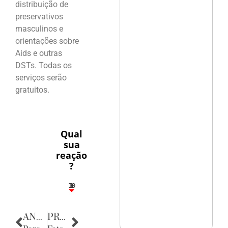
distribuição de
preservativos
masculinos e
orientações sobre
Aids e outras
DSTs. Todas os
serviços serão
gratuitos.
Qual
sua
reação
?
10
3
1
1
3
ANTERIOR
PRÓXIMA