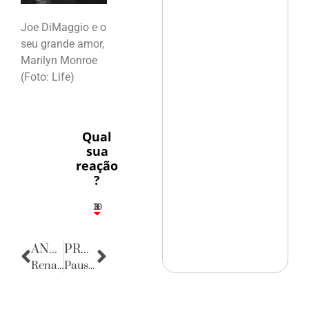
Joe DiMaggio e o
seu grande amor,
Marilyn Monroe
(Foto: Life)
Qual
sua
reação
?
10
3
1
1
3
ANTERIOR
PRÓXIMA
Renato, Daniela & Madre Deus
Pausa Poética