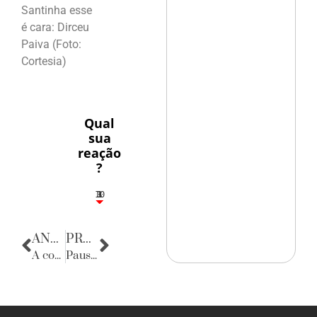
Santinha esse
é cara: Dirceu
Paiva (Foto:
Cortesia)
Qual
sua
reação
?
10
3
1
1
3
ANTERIOR
PRÓXIMA
A confraternização do Tribunal de Justiça
Pausa Poética