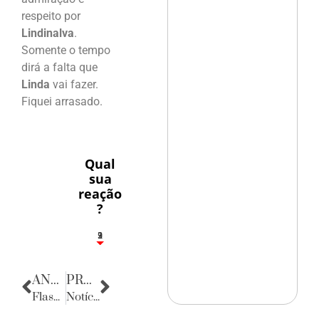
respeito por
Lindinalva
.
Somente o tempo
dirá a falta que
Linda
vai fazer.
Fiquei arrasado.
Qual
sua
reação
?
3
1
2
9
ANTERIOR
PRÓXIMA
Flashes
Notícias da Caserna