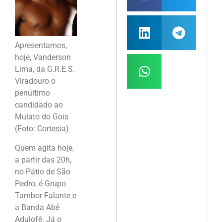
Apresentamos,
hoje, Vanderson
Lima, da G.R.E.S.
Viradouro o
penúltimo
candidado ao
Mulato do Gois
(Foto: Cortesia)
Quem agita hoje,
a partir das 20h,
no Pátio de São
Pedro, é Grupo
Tambor Falante e
a Banda Abê
Adulofê. Já o