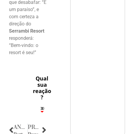
que desabafar: “É
um paraíso”, e
com certeza a
direção do
Serrambi Resort
responderá:
“Bem-vindo: o
resort é seu!”
Qual
sua
reação
?
10
3
1
1
3
ANTERIOR
PRÓXIMA