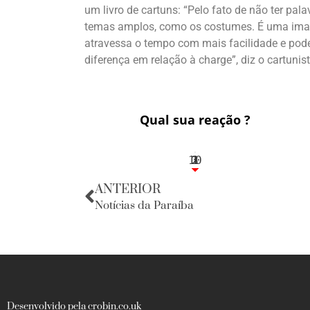
um livro de cartuns: “Pelo fato de não ter pal
temas amplos, como os costumes. É uma image
atravessa o tempo com mais facilidade e pode
diferença em relação à charge”, diz o cartunist
Qual sua reação ?
10
3
1
1
2
ANTERIOR
Notícias da Paraíba
Desenvolvido pela crobin.co.uk