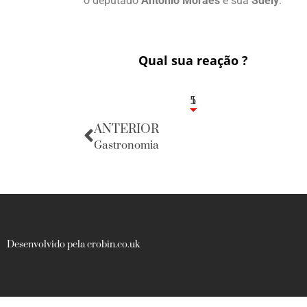
o deputado
Antônio Moraes
e sua
Suely
.
Qual sua reação ?
1
5
ANTERIOR
Gastronomia
Desenvolvido pela crobin.co.uk