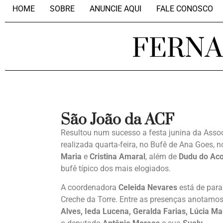
HOME
SOBRE
ANUNCIE AQUI
FALE CONOSCO
FERN
São João da ACF
Resultou num sucesso a festa junina da Assoc
realizada quarta-feira, no Bufê de Ana Goes, 
Maria
e
Cristina Amaral
, além de
Dudu do Ac
bufê típico dos mais elogiados.
A coordenadora
Celeida Nevares
está de para
Creche da Torre. Entre as presenças anotamo
Alves, Ieda Lucena, Geralda Farias, Lúcia M