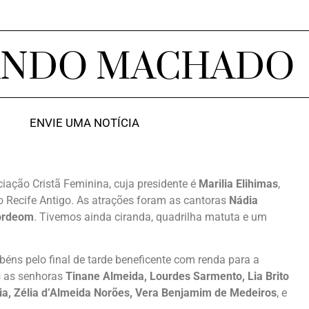
ANDO MACHADO
ENVIE UMA NOTÍCIA
iação Cristã Feminina, cuja presidente é
Marilia Elihimas
,
no Recife Antigo. As atrações foram as cantoras
Nádia
ordeom
. Tivemos ainda ciranda, quadrilha matuta e um
béns pelo final de tarde beneficente com renda para a
s as senhoras
Tinane Almeida, Lourdes Sarmento, Lia Brito
aia, Zélia d’Almeida Norões, Vera Benjamim de Medeiros
, e