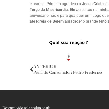
e branco. Primeiro agradeço a
Jesus Cristo
, p
Terço da Misericórdia
.
Ele
acreditou na minha 
aniversário não é para qualquer um. Logo que
até
Igreja de Belém
agradecer o grande feito 
Qual sua reação ?
3
1
2
9
ANTERIOR
Perfil do Consumidor: Pedro Frederico
Desenvolvido pela crobin.co.uk