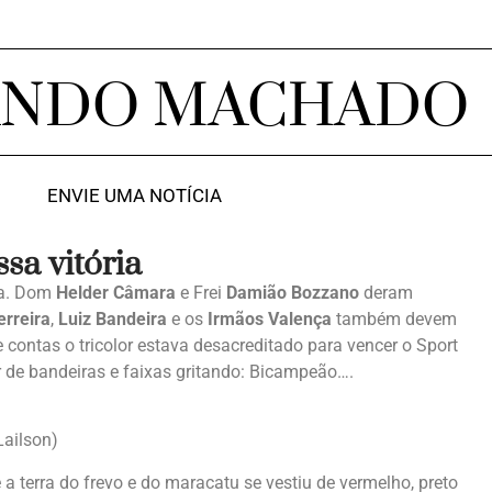
ANDO MACHADO
ENVIE UMA NOTÍCIA
sa vitória
rra. Dom
Helder Câmara
e Frei
Damião Bozzano
deram
erreira
,
Luiz Bandeira
e os
Irmãos Valença
também devem
 contas o tricolor estava desacreditado para vencer o Sport
lor de bandeiras e faixas gritando: Bicampeão….
Lailson)
a terra do frevo e do maracatu se vestiu de vermelho, preto