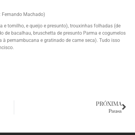
to: Fernando Machado)
 e tomilho, e queijo e presunto), trouxinhas folhadas (de
ado de bacalhau, bruschetta de presunto Parma e cogumelos
a à pernambucana e gratinado de carne seca). Tudo isso
ncisco.
PRÓXIMA
Pausa