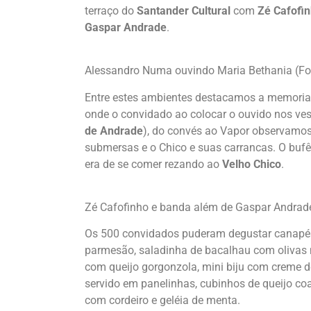
terraço do
Santander Cultural
com
Zé Cafofi
Gaspar Andrade
.
Alessandro Numa ouvindo Maria Bethania (F
Entre estes ambientes destacamos a memoria 
onde o convidado ao colocar o ouvido nos ve
de Andrade
), do convés ao Vapor observamos a
submersas e o Chico e suas carrancas. O buf
era de se comer rezando ao
Velho Chico
.
Zé Cafofinho e banda além de Gaspar Andrade
Os 500 convidados puderam degustar canapés
parmesão, saladinha de bacalhau com olivas n
com queijo gorgonzola, mini biju com creme d
servido em panelinhas, cubinhos de queijo co
com cordeiro e geléia de menta.