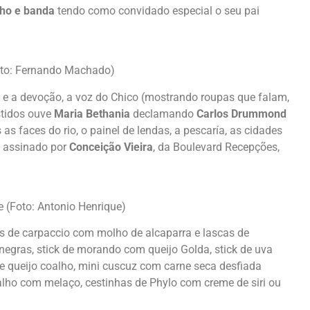
nho e banda
tendo como convidado especial o seu pai
oto: Fernando Machado)
e a devoção, a voz do Chico (mostrando roupas que falam,
stidos ouve
Maria Bethania
declamando
Carlos Drummond
s faces do rio, o painel de lendas, a pescaría, as cidades
ê assinado por
Conceição Vieira
, da Boulevard Recepções,
 (Foto: Antonio Henrique)
 de carpaccio com molho de alcaparra e lascas de
egras, stick de morando com queijo Golda, stick de uva
e queijo coalho, mini cuscuz com carne seca desfiada
alho com melaço, cestinhas de Phylo com creme de siri ou