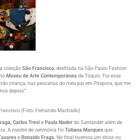
a a coleção
São Francisco
, desfilada na São Paulo Fashion
 no
Museu de Arte Contemporânea
de Tóquio. Foi esse
ando criança, nas pescarias do meu pai em Pirapora, que me
anos depois”.
 Francisco (Foto: Fernando Machado)
raga, Carlos Trevi
e
Paula Nader
do Santander além de
ra. A mestre de cerimônia foi
Tatiana Marques
que
Tavares
e
Ronaldo Fraga
. No final tivemos um show no