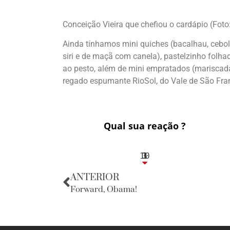
Conceição Vieira que chefiou o cardápio (Fo
Ainda tínhamos mini quiches (bacalhau, cebola
siri e de maçã com canela), pastelzinho folh
ao pesto, além de mini empratados (mariscad
regado espumante RioSol, do Vale de São Fra
Qual sua reação ?
10
3
1
1
3
ANTERIOR
Forward, Obama!