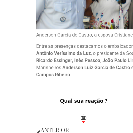
Anderson Garcia de Castro, a esposa Cristiane
Entre as presenças destacamos o embaixado
Antônio Veríssimo da Luz
, o presidente da S
Ricardo Essinger, Inês Pessoa
,
João Paulo Li
Marinheiros
Anderson Luiz Garcia de Castro
Campos Ribeiro
.
Qual sua reação ?
10
3
1
1
2
ANTERIOR