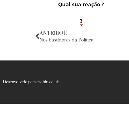
Qual sua reação ?
1
7
ANTERIOR
Nos bastidores da Política
Desenvolvido pela crobin.co.uk