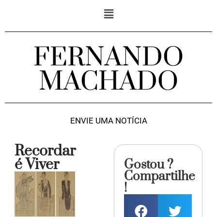
FERNANDO
MACHADO
ENVIE UMA NOTÍCIA
Recordar
é Viver
Gostou ?
Compartilhe
!