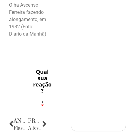
Olha Ascenso
Ferreira fazendo
alongamento, em
1932 (Foto:
Diário da Manhã)
Qual
sua
reação
?
1
7
ANTERIOR
PRÓXIMA
Flashes
A festa de Sarah Chofakian