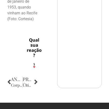
de janeiro de
1953, quando
vinham ao Recife
(Foto: Cortesia)
Qual
sua
reação
?
1
5
ANTERIOR
PRÓXIMA
Corpo Consular
Últimas Noticias