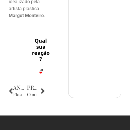
idealizado pela
artista plástica
Margot Monteiro
.
Qual
sua
reação
?
10
3
1
1
2
ANTERIOR
PRÓXIMA
Flashes
O surfista Filipe Toledo